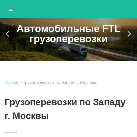
Автомобильные FTL
ЮНИТТРАНС
грузоперевозки
Грузоперевозки по Москве и области
Главная
/
Грузоперевозки по Западу г. Москвы
Грузоперевозки по Западу
г. Москвы