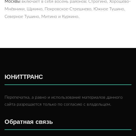
Москвы
включает в себя восемь районов: Строгино, Хорошёво-
Мнёвники, Щукино, Покровское-Стрешнево, Южное Тушино,
Северное Тушино, Митино и Куркино.
ЮНИТТРАНС
Перепечатка, а равно и использование материалов данного
сайта разрешается только по согласию с владельцем.
Обратная связь