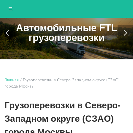
Автомобильные FTL
ЮНИТТРАНС
грузоперевозки
Грузоперевозки по Москве и области
Главная
/
Грузоперевозки в Северо-Западном округе (СЗАО)
города Москвы
Грузоперевозки в Северо-
Западном округе (СЗАО)
города Москвы