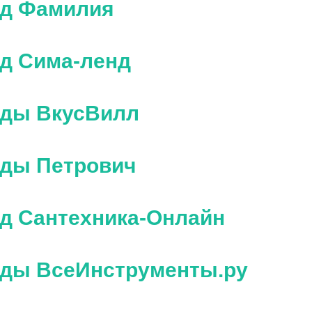
ад Фамилия
ад Сима-ленд
лады ВкусВилл
ады Петрович
ад Сантехника-Онлайн
лады ВсеИнструменты.ру