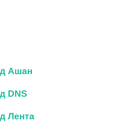
ад Ашан
ад DNS
ад Лента