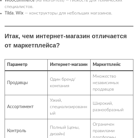
WooCommerce
(на WordPress) — гибкость для технических
специалистов.
Tilda
,
Wix
— конструкторы для небольших магазинов.
Итак, чем интернет-магазин отличается
от маркетплейса?
Параметр
Интернет-магазин
Маркетплейс
Множество
Один бренд/
Продавцы
независимых
компания
продавцов
Узкий,
Широкий,
Ассортимент
специализированн
разнообразный
ый
Ограничен
Полный (цены,
Контроль
правилами
дизайн)
платформы