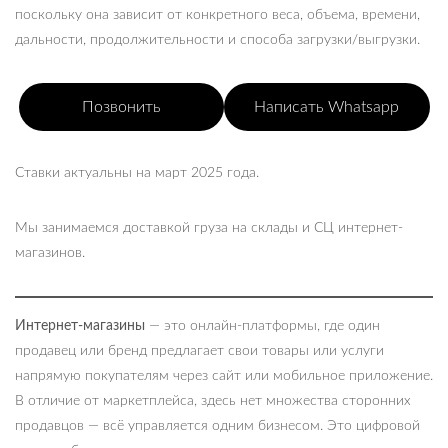
поскольку она зависит от конкретного веса, объема, времени,
дальности, продолжительности и способа загрузки/выгрузки.
Позвонить
Написать Whatsapp
Ставки актуальны на март 2025 года.
Мы занимаемся доставкой груза на склады и СЦ интернет-
магазинов.
Интернет-магазины
— это онлайн-платформы, где один
продавец или бренд предлагает свои товары или услуги
напрямую покупателям через сайт или мобильное приложение.
В отличие от маркетплейса, здесь нет множества сторонних
продавцов — всё управляется одним бизнесом. Это цифровой