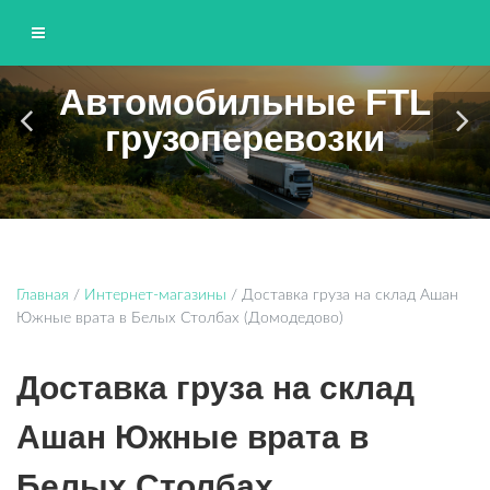
Автомобильные FTL
ЮНИТТРАНС
грузоперевозки
Грузоперевозки по Москве и области
Главная
/
Интернет-магазины
/
Доставка груза на склад Ашан
Южные врата в Белых Столбах (Домодедово)
Доставка груза на склад
Ашан Южные врата в
Белых Столбах