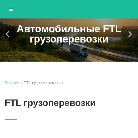
Автомобильные FTL
ЮНИТТРАНС
грузоперевозки
Грузоперевозки по Москве и области
Главная
/
FTL грузоперевозки
FTL грузоперевозки