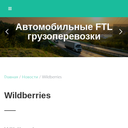
Автомобильные FTL
ЮНИТТРАНС
грузоперевозки
Грузоперевозки по Москве и области
Главная
/
Новости
/
Wildberries
Wildberries