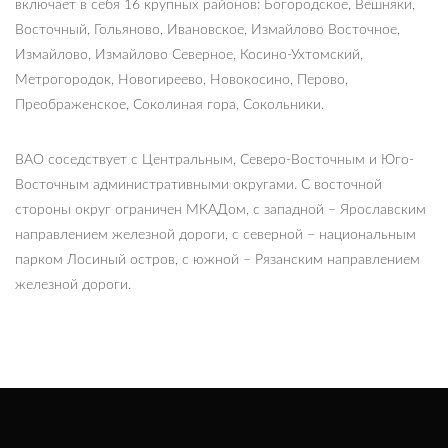
включает в себя 16 крупных районов: Богородское, Вешняки,
Восточный, Гольяново, Ивановское, Измайлово Восточное,
Измайлово, Измайлово Северное, Косино-Ухтомский,
Метрогородок, Новогиреево, Новокосино, Перово,
Преображенское, Соколиная гора, Сокольники.
ВАО соседствует с Центральным, Северо-Восточным и Юго-
Восточным административными округами. С восточной
стороны округ ограничен МКАДом, с западной – Ярославским
направлением железной дороги, с северной – национальным
парком Лосиный остров, с южной – Рязанским направлением
железной дороги.