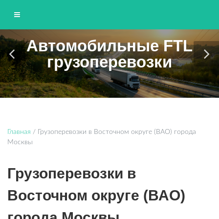
Автомобильные FTL
ЮНИТТРАНС
грузоперевозки
Грузоперевозки по Москве и области
Главная
/
Грузоперевозки в Восточном округе (ВАО) города
Москвы
Грузоперевозки в
Восточном округе (ВАО)
города Москвы