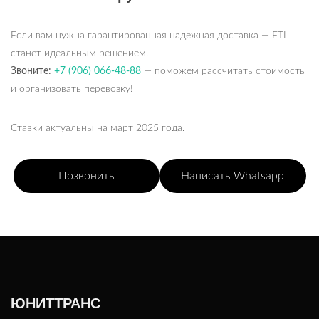
Если вам нужна гарантированная надежная доставка — FTL
станет идеальным решением.
Звоните:
+7 (906) 066-48-88
— поможем рассчитать стоимость
и организовать перевозку!
Ставки актуальны на март 2025 года.
Позвонить
Написать Whatsapp
ЮНИТТРАНС