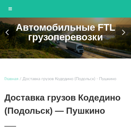
Автомобильные FTL
ЮНИТТРАНС
грузоперевозки
Грузоперевозки по Москве и области
Главная
/
Доставка грузов Кодедино (Подольск) - Пушкино
Доставка грузов Кодедино
(Подольск) — Пушкино