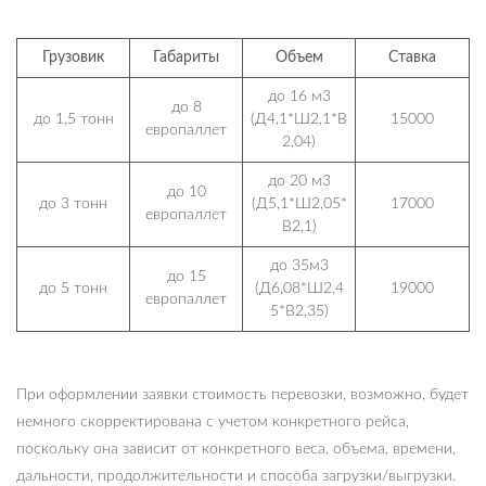
Грузовик
Габариты
Объем
Ставка
до 16 м3
до 8
до 1,5 тонн
(Д4,1*Ш2,1*В
15000
европаллет
2,04)
до 20 м3
до 10
до 3 тонн
(Д5,1*Ш2,05*
17000
европаллет
В2,1)
до 35м3
до 15
до 5 тонн
(Д6,08*Ш2,4
19000
европаллет
5*В2,35)
При оформлении заявки стоимость перевозки, возможно, будет
немного скорректирована с учетом конкретного рейса,
поскольку она зависит от конкретного веса, объема, времени,
дальности, продолжительности и способа загрузки/выгрузки.