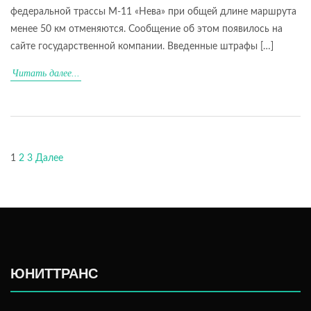
федеральной трассы М-11 «Нева» при общей длине маршрута
менее 50 км отменяются. Сообщение об этом появилось на
сайте государственной компании. Введенные штрафы […]
Читать далее...
Пагинация
1
2
3
Далее
записей
ЮНИТТРАНС