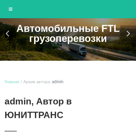
Автомобильные FTL
ЮНИТТРАНС
грузоперевозки
Грузоперевозки по Москве и области
Главная
/
Архив автора:
admin
admin, Автор в
ЮНИТТРАНС