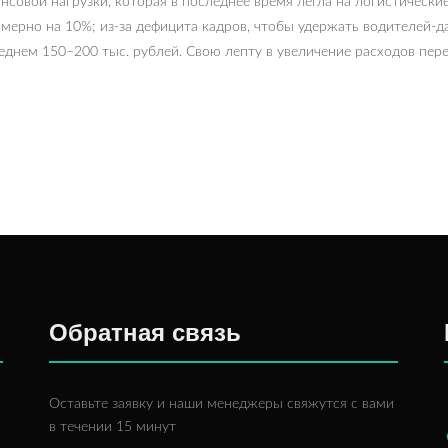
совой нагрузки, которая в последнее время легла на логистические
имерно на 10%; из-за дефицита кадров, чтобы удержать водителей
реднем 150–200 тыс. рублей. Свою лепту в увеличение расходов пер
Обратная связь
Оставьте заявку и наши менеджеры свяжутся с вами
в течении 15 минут