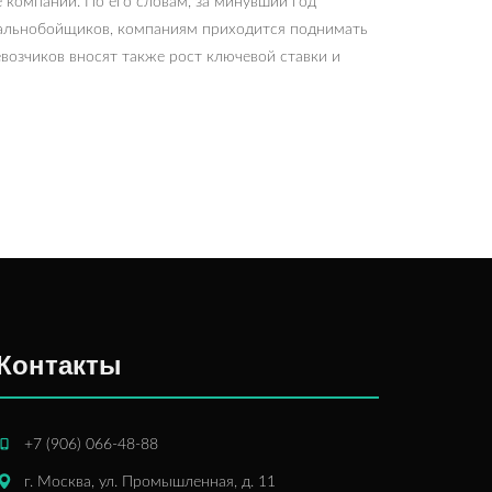
 компании. По его словам, за минувший год
-дальнобойщиков, компаниям приходится поднимать
евозчиков вносят также рост ключевой ставки и
Контакты
+7 (906) 066-48-88
г. Москва, ул. Промышленная, д. 11