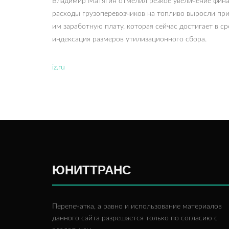
Владимир Матягин отмелил резкое увеличение финан
расходы грузоперевозчиков на топливо выросли пр
им заработную плату, которая сейчас достигает в с
индексация размеров утилизационного сбора.
iz.ru
ЮНИТТРАНС
Перепечатка, а равно и использование материалов
данного сайта разрешается только по согласию с